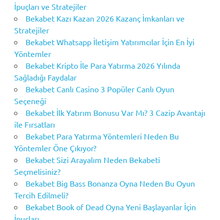
İpuçları ve Stratejiler
Bekabet Kazı Kazan 2026 Kazanç İmkanları ve
Stratejiler
Bekabet Whatsapp İletişim Yatırımcılar İçin En İyi
Yöntemler
Bekabet Kripto İle Para Yatırma 2026 Yılında
Sağladığı Faydalar
Bekabet Canlı Casino 3 Popüler Canlı Oyun
Seçeneği
Bekabet İlk Yatırım Bonusu Var Mı? 3 Cazip Avantajı
ile Fırsatları
Bekabet Para Yatırma Yöntemleri Neden Bu
Yöntemler Öne Çıkıyor?
Bekabet Sizi Arayalım Neden Bekabeti
Seçmelisiniz?
Bekabet Big Bass Bonanza Oyna Neden Bu Oyun
Tercih Edilmeli?
Bekabet Book of Dead Oyna Yeni Başlayanlar İçin
İpuçları