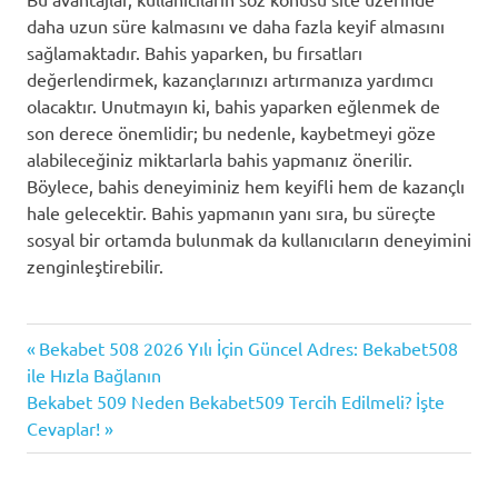
daha uzun süre kalmasını ve daha fazla keyif almasını
sağlamaktadır. Bahis yaparken, bu fırsatları
değerlendirmek, kazançlarınızı artırmanıza yardımcı
olacaktır. Unutmayın ki, bahis yaparken eğlenmek de
son derece önemlidir; bu nedenle, kaybetmeyi göze
alabileceğiniz miktarlarla bahis yapmanız önerilir.
Böylece, bahis deneyiminiz hem keyifli hem de kazançlı
hale gelecektir. Bahis yapmanın yanı sıra, bu süreçte
sosyal bir ortamda bulunmak da kullanıcıların deneyimini
zenginleştirebilir.
bahis
Previous
Yazı
Bekabet 508 2026 Yılı İçin Güncel Adres: Bekabet508
yapma
Post:
ile Hızla Bağlanın
adımları
gezinmesi
Next
Bekabet 509 Neden Bekabet509 Tercih Edilmeli? İşte
Bekabet
Post:
Cevaplar!
bahis
rehberi
Çevrimiçi