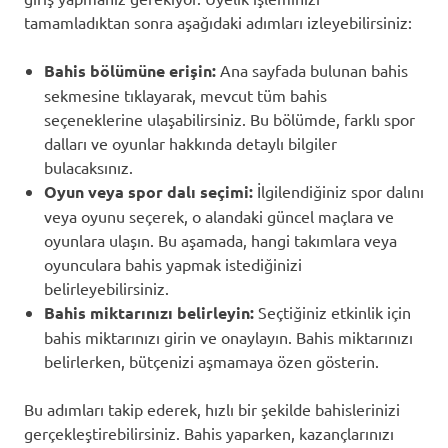
tamamladıktan sonra aşağıdaki adımları izleyebilirsiniz:
Bahis bölümüne erişin:
Ana sayfada bulunan bahis
sekmesine tıklayarak, mevcut tüm bahis
seçeneklerine ulaşabilirsiniz. Bu bölümde, farklı spor
dalları ve oyunlar hakkında detaylı bilgiler
bulacaksınız.
Oyun veya spor dalı seçimi:
İlgilendiğiniz spor dalını
veya oyunu seçerek, o alandaki güncel maçlara ve
oyunlara ulaşın. Bu aşamada, hangi takımlara veya
oyunculara bahis yapmak istediğinizi
belirleyebilirsiniz.
Bahis miktarınızı belirleyin:
Seçtiğiniz etkinlik için
bahis miktarınızı girin ve onaylayın. Bahis miktarınızı
belirlerken, bütçenizi aşmamaya özen gösterin.
Bu adımları takip ederek, hızlı bir şekilde bahislerinizi
gerçekleştirebilirsiniz. Bahis yaparken, kazançlarınızı