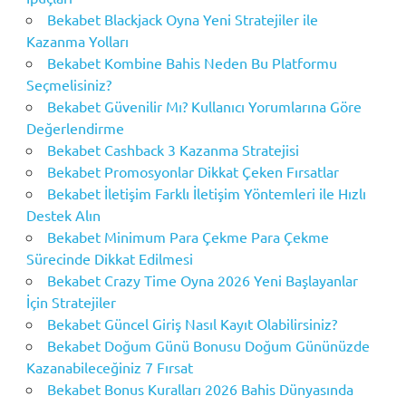
Bekabet Blackjack Oyna Yeni Stratejiler ile
Kazanma Yolları
Bekabet Kombine Bahis Neden Bu Platformu
Seçmelisiniz?
Bekabet Güvenilir Mı? Kullanıcı Yorumlarına Göre
Değerlendirme
Bekabet Cashback 3 Kazanma Stratejisi
Bekabet Promosyonlar Dikkat Çeken Fırsatlar
Bekabet İletişim Farklı İletişim Yöntemleri ile Hızlı
Destek Alın
Bekabet Minimum Para Çekme Para Çekme
Sürecinde Dikkat Edilmesi
Bekabet Crazy Time Oyna 2026 Yeni Başlayanlar
İçin Stratejiler
Bekabet Güncel Giriş Nasıl Kayıt Olabilirsiniz?
Bekabet Doğum Günü Bonusu Doğum Gününüzde
Kazanabileceğiniz 7 Fırsat
Bekabet Bonus Kuralları 2026 Bahis Dünyasında