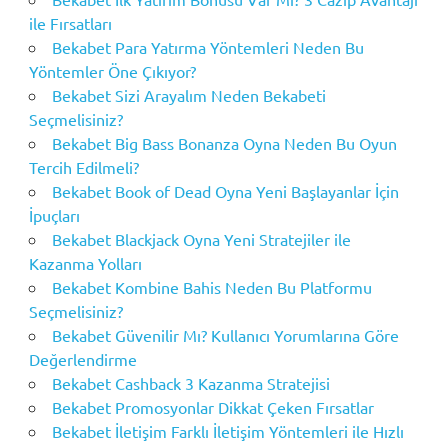
ile Fırsatları
Bekabet Para Yatırma Yöntemleri Neden Bu
Yöntemler Öne Çıkıyor?
Bekabet Sizi Arayalım Neden Bekabeti
Seçmelisiniz?
Bekabet Big Bass Bonanza Oyna Neden Bu Oyun
Tercih Edilmeli?
Bekabet Book of Dead Oyna Yeni Başlayanlar İçin
İpuçları
Bekabet Blackjack Oyna Yeni Stratejiler ile
Kazanma Yolları
Bekabet Kombine Bahis Neden Bu Platformu
Seçmelisiniz?
Bekabet Güvenilir Mı? Kullanıcı Yorumlarına Göre
Değerlendirme
Bekabet Cashback 3 Kazanma Stratejisi
Bekabet Promosyonlar Dikkat Çeken Fırsatlar
Bekabet İletişim Farklı İletişim Yöntemleri ile Hızlı