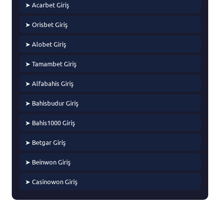
➤ Acarbet Giriş
➤ Orisbet Giriş
➤ Alobet Giriş
➤ Tamambet Giriş
➤ Alfabahis Giriş
➤ Bahisbudur Giriş
➤ Bahis1000 Giriş
➤ Betgar Giriş
➤ Beinwon Giriş
➤ Casinowon Giriş