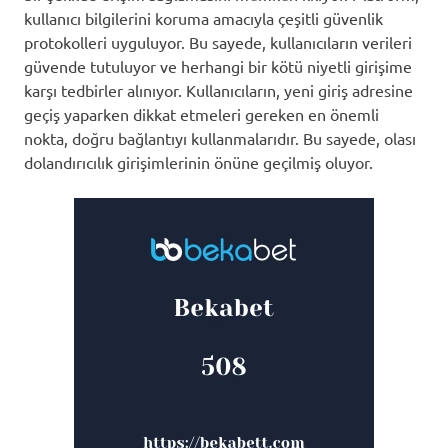
kullanıcı bilgilerini koruma amacıyla çeşitli güvenlik
protokolleri uyguluyor. Bu sayede, kullanıcıların verileri
güvende tutuluyor ve herhangi bir kötü niyetli girişime
karşı tedbirler alınıyor. Kullanıcıların, yeni giriş adresine
geçiş yaparken dikkat etmeleri gereken en önemli
nokta, doğru bağlantıyı kullanmalarıdır. Bu sayede, olası
dolandırıcılık girişimlerinin önüne geçilmiş oluyor.