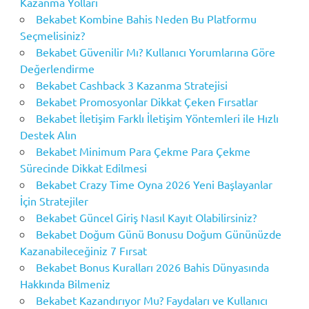
Kazanma Yolları
Bekabet Kombine Bahis Neden Bu Platformu
Seçmelisiniz?
Bekabet Güvenilir Mı? Kullanıcı Yorumlarına Göre
Değerlendirme
Bekabet Cashback 3 Kazanma Stratejisi
Bekabet Promosyonlar Dikkat Çeken Fırsatlar
Bekabet İletişim Farklı İletişim Yöntemleri ile Hızlı
Destek Alın
Bekabet Minimum Para Çekme Para Çekme
Sürecinde Dikkat Edilmesi
Bekabet Crazy Time Oyna 2026 Yeni Başlayanlar
İçin Stratejiler
Bekabet Güncel Giriş Nasıl Kayıt Olabilirsiniz?
Bekabet Doğum Günü Bonusu Doğum Gününüzde
Kazanabileceğiniz 7 Fırsat
Bekabet Bonus Kuralları 2026 Bahis Dünyasında
Hakkında Bilmeniz
Bekabet Kazandırıyor Mu? Faydaları ve Kullanıcı