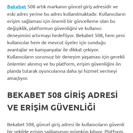
Bekabet
508 artık markanın güncel giriş adresidir ve
eski adres yerine bu adres kullanılmaktadır. Kullanıcıların
erişim sağlaması için önemli bir güncelleme olan bu
değişiklik, platformun güvenliğini ve kullanıcı
deneyimini artırmayı hedefliyor. Bekabet 508, hem yeni
kullanıcılar hem de mevcut üyeler için sunduğu
avantajlar ve kampanyalar ile dikkat çekiyor.
Kullanıcıların sorunsuz bir deneyim yaşaması için gerekli
önlemler alınmış ve bu platform, erişim güvenliğini ön
planda tutarak oyuncularına daha iyi hizmet vermeyi
amaçlıyor.
BEKABET 508 GİRİŞ ADRESİ
VE ERİŞİM GÜVENLİĞİ
Bekabet 508, güncel giriş adresi ile kullanıcıların güvenli
bir şekilde erişim sağlamasını mümkün kılıyor. Platform,