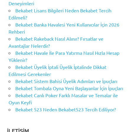
Deneyimleri
Bekabet Lisans Bilgileri Neden Bekabet Tercih
Edilmeli?
Bekabet Banka Havalesi Yeni Kullanıcılar İçin 2026
Rehberi
Bekabet Rakeback Nasıl Alınır? Fırsatlar ve
Avantajlar Nelerdir?
Bekabet Havale İle Para Yatırma Nasıl Hızla Hesap
Yüklenir?
Bekabet Üyelik İptali Üyelik İptalinde Dikkat
Edilmesi Gerekenler
Bekabet Sistem Bahisi Üyelik Adımları ve İpuçları
Bekabet Tombala Oyna Yeni Başlayanlar İçin İpuçları
Bekabet Canlı Poker Farklı Masalar ve Temalar ile
Oyun Keyfi
Bekabet 523 Neden Bekabet523 Tercih Ediliyor?
İLETIŞIM