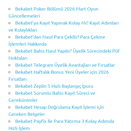
Bekabet Poker Bölümü 2026 Mart Oyun
Güncellemeleri
Bekabet’ya Kayıt Yapmak Kolay Mı? Kayıt Adımları
ve Kolaylıkları
Bekabet’dan Nasıl Para Çekilir? Para Çekme
İşlemleri Hakkında
Bekabet Bahis Nasıl Yapılır? Üyelik Sürecindeki Püf
Noktaları
Bekabet Telegram Üyelik Avantajları ve Fırsatlar
Bekabet Haftalık Bonus Yeni Üyeler için 2026
Fırsatları
Bekabet Zeplin 5 Hızlı Başlangıç İpucu
Bekabet Sorumlu Bahis Kayıt Süreci ve
Gereksinimler
Bekabet Hesap Doğrulama Kayıt İşlemi için
Gereken Belgeler
Bekabet Payfix İle Para Yatırma 3 Kolay Adımda
Hızlı İşlem