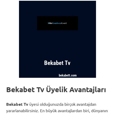
Bekabet Tv Üyelik Avantajları
Bekabet Tv
üyesi olduğunuzda birçok avantajdan
yararlanabilirsiniz. En büyük avantajlardan biri, dünyanın