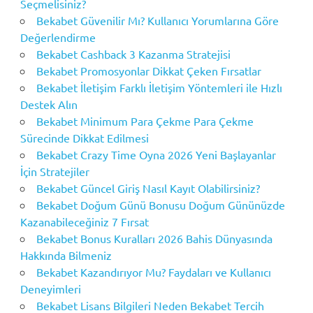
Seçmelisiniz?
Bekabet Güvenilir Mı? Kullanıcı Yorumlarına Göre
Değerlendirme
Bekabet Cashback 3 Kazanma Stratejisi
Bekabet Promosyonlar Dikkat Çeken Fırsatlar
Bekabet İletişim Farklı İletişim Yöntemleri ile Hızlı
Destek Alın
Bekabet Minimum Para Çekme Para Çekme
Sürecinde Dikkat Edilmesi
Bekabet Crazy Time Oyna 2026 Yeni Başlayanlar
İçin Stratejiler
Bekabet Güncel Giriş Nasıl Kayıt Olabilirsiniz?
Bekabet Doğum Günü Bonusu Doğum Gününüzde
Kazanabileceğiniz 7 Fırsat
Bekabet Bonus Kuralları 2026 Bahis Dünyasında
Hakkında Bilmeniz
Bekabet Kazandırıyor Mu? Faydaları ve Kullanıcı
Deneyimleri
Bekabet Lisans Bilgileri Neden Bekabet Tercih