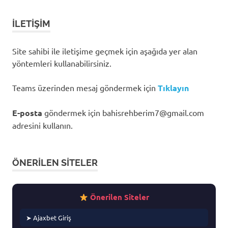
İLETIŞIM
Site sahibi ile iletişime geçmek için aşağıda yer alan
yöntemleri kullanabilirsiniz.
Teams üzerinden mesaj göndermek için
Tıklayın
E-posta
göndermek için
bahisrehberim7@gmail.com
adresini kullanın.
ÖNERILEN SITELER
Önerilen Siteler
➤ Ajaxbet Giriş