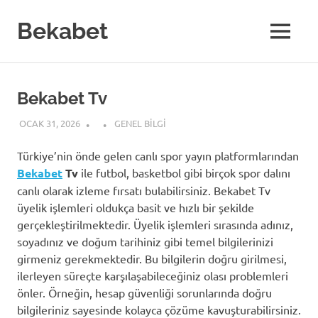
Skip
to
Bekabet
MENU
content
Bekabet Tv
OCAK 31, 2026
GENEL BILGI
Türkiye’nin önde gelen canlı spor yayın platformlarından
Bekabet
Tv
ile futbol, basketbol gibi birçok spor dalını
canlı olarak izleme fırsatı bulabilirsiniz. Bekabet Tv
üyelik işlemleri oldukça basit ve hızlı bir şekilde
gerçekleştirilmektedir. Üyelik işlemleri sırasında adınız,
soyadınız ve doğum tarihiniz gibi temel bilgilerinizi
girmeniz gerekmektedir. Bu bilgilerin doğru girilmesi,
ilerleyen süreçte karşılaşabileceğiniz olası problemleri
önler. Örneğin, hesap güvenliği sorunlarında doğru
bilgileriniz sayesinde kolayca çözüme kavuşturabilirsiniz.