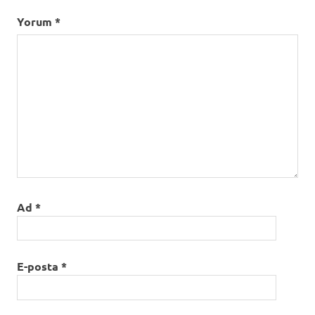
Yorum
*
Ad
*
E-posta
*