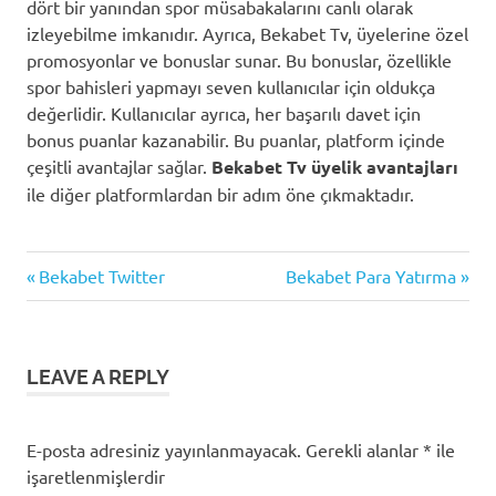
dört bir yanından spor müsabakalarını canlı olarak
izleyebilme imkanıdır. Ayrıca, Bekabet Tv, üyelerine özel
promosyonlar ve bonuslar sunar. Bu bonuslar, özellikle
spor bahisleri yapmayı seven kullanıcılar için oldukça
değerlidir. Kullanıcılar ayrıca, her başarılı davet için
bonus puanlar kazanabilir. Bu puanlar, platform içinde
çeşitli avantajlar sağlar.
Bekabet Tv üyelik avantajları
ile diğer platformlardan bir adım öne çıkmaktadır.
Previous
Next
Yazı
Bekabet Twitter
Bekabet Para Yatırma
Post:
Post:
gezinmesi
LEAVE A REPLY
E-posta adresiniz yayınlanmayacak.
Gerekli alanlar
*
ile
işaretlenmişlerdir