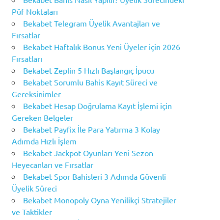
Püf Noktaları
Bekabet Telegram Üyelik Avantajları ve
Fırsatlar
Bekabet Haftalık Bonus Yeni Üyeler için 2026
Fırsatları
Bekabet Zeplin 5 Hızlı Başlangıç İpucu
Bekabet Sorumlu Bahis Kayıt Süreci ve
Gereksinimler
Bekabet Hesap Doğrulama Kayıt İşlemi için
Gereken Belgeler
Bekabet Payfix İle Para Yatırma 3 Kolay
Adımda Hızlı İşlem
Bekabet Jackpot Oyunları Yeni Sezon
Heyecanları ve Fırsatlar
Bekabet Spor Bahisleri 3 Adımda Güvenli
Üyelik Süreci
Bekabet Monopoly Oyna Yenilikçi Stratejiler
ve Taktikler