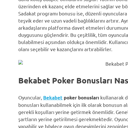
üzerinden ek kazanç elde etmelerini sağlar ve bö
Sadakat programı bonusu ise, düzenli oyunculara 
teşvik eder ve uzun vadeli bağlılıklarını artırır. 
arkadaşlarını platforma davet etmeleri durumunda
duygusunu güçlendirir. Bu çeşitlilik, tüm oyuncula
bulabilmesi açısından oldukça önemlidir. Kullanıcı
olanı seçebilir ve kazançlarını artırabilirler.
Bekabet Poker Bonusları Nası
Oyuncular,
kullanarak da
Bekabet
poker bonusları
bonusları kullanabilmek için ilk olarak bonusun al
gerekli koşulları yerine getirmek önemlidir. Gene
şartların yerine getirilmesi gerekmektedir. Oyunc
yapabilir ve böylece oyun deneyimlerini zenginleşti