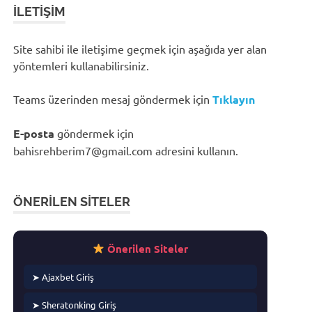
İLETIŞIM
Site sahibi ile iletişime geçmek için aşağıda yer alan
yöntemleri kullanabilirsiniz.
Teams üzerinden mesaj göndermek için
Tıklayın
E-posta
göndermek için
bahisrehberim7@gmail.com
adresini kullanın.
ÖNERILEN SITELER
Önerilen Siteler
➤ Ajaxbet Giriş
➤ Sheratonking Giriş