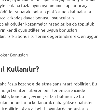
ylece daha fazla oyun oynamanın kapılarını açar.
ödüller sunarak, onların platformda kalmalarını
Ayrıca, arkadaş davet bonusu, oyuncuların
 ek ödüller kazanmalarını sağlar, bu da topluluk
rın kendi oyun stillerine uygun bonusları
lar, farklı bonus türlerini değerlendirerek, en uygun
l Kullanılır?
ha fazla kazanç elde etme şansını artırabilirler. Bu
ındığı tarihten itibaren belirlenen süre içinde
llikle, bonusun çevrim şartları bulunur ve bu
ular, bonuslarını kullanarak daha yüksek bahisler
rebilirler. Ayrıca, belirli oyunlarda bonusların