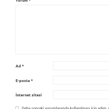
Yorum
*
Ad
*
E-posta
*
İnternet sitesi
Daha sonraki yorumlarımda kullanılması için adım, 