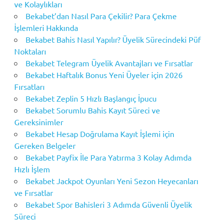
ve Kolaylıkları
Bekabet’dan Nasıl Para Çekilir? Para Çekme
İşlemleri Hakkında
Bekabet Bahis Nasıl Yapılır? Üyelik Sürecindeki Püf
Noktaları
Bekabet Telegram Üyelik Avantajları ve Fırsatlar
Bekabet Haftalık Bonus Yeni Üyeler için 2026
Fırsatları
Bekabet Zeplin 5 Hızlı Başlangıç İpucu
Bekabet Sorumlu Bahis Kayıt Süreci ve
Gereksinimler
Bekabet Hesap Doğrulama Kayıt İşlemi için
Gereken Belgeler
Bekabet Payfix İle Para Yatırma 3 Kolay Adımda
Hızlı İşlem
Bekabet Jackpot Oyunları Yeni Sezon Heyecanları
ve Fırsatlar
Bekabet Spor Bahisleri 3 Adımda Güvenli Üyelik
Süreci