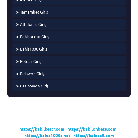
➤ Tamambet Giriş
➤ Alfabahis Giriş
➤ Bahisbudur Giriş
➤ Bahis1000 Giriş
➤ Betgar Giriş
➤ Beinwon Giriş
➤ Casinowon Giriş
https://babilbettr.com
-
https://babilonbets.com
-
https://bahis1000s.net
-
https://bahisall.com