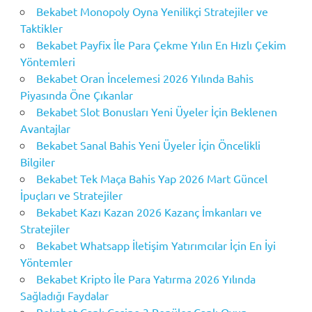
Bekabet Monopoly Oyna Yenilikçi Stratejiler ve
Taktikler
Bekabet Payfix İle Para Çekme Yılın En Hızlı Çekim
Yöntemleri
Bekabet Oran İncelemesi 2026 Yılında Bahis
Piyasında Öne Çıkanlar
Bekabet Slot Bonusları Yeni Üyeler İçin Beklenen
Avantajlar
Bekabet Sanal Bahis Yeni Üyeler İçin Öncelikli
Bilgiler
Bekabet Tek Maça Bahis Yap 2026 Mart Güncel
İpuçları ve Stratejiler
Bekabet Kazı Kazan 2026 Kazanç İmkanları ve
Stratejiler
Bekabet Whatsapp İletişim Yatırımcılar İçin En İyi
Yöntemler
Bekabet Kripto İle Para Yatırma 2026 Yılında
Sağladığı Faydalar