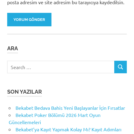
posta adresim ve site adresim bu tarayıcıya kaydedilsin.
ARA
Search
SEARCH
for:
SON YAZILAR
Bekabet Bedava Bahis Yeni Başlayanlar İçin Fırsatlar
Bekabet Poker Bölümü 2026 Mart Oyun
Güncellemeleri
Bekabet’ya Kayıt Yapmak Kolay Mı? Kayıt Adımları