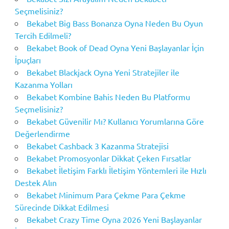
Seçmelisiniz?
Bekabet Big Bass Bonanza Oyna Neden Bu Oyun
Tercih Edilmeli?
Bekabet Book of Dead Oyna Yeni Başlayanlar İçin
İpuçları
Bekabet Blackjack Oyna Yeni Stratejiler ile
Kazanma Yolları
Bekabet Kombine Bahis Neden Bu Platformu
Seçmelisiniz?
Bekabet Güvenilir Mı? Kullanıcı Yorumlarına Göre
Değerlendirme
Bekabet Cashback 3 Kazanma Stratejisi
Bekabet Promosyonlar Dikkat Çeken Fırsatlar
Bekabet İletişim Farklı İletişim Yöntemleri ile Hızlı
Destek Alın
Bekabet Minimum Para Çekme Para Çekme
Sürecinde Dikkat Edilmesi
Bekabet Crazy Time Oyna 2026 Yeni Başlayanlar