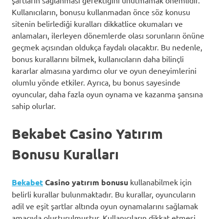
Kullanıcıların, bonusu kullanmadan önce söz konusu
sitenin belirlediği kuralları dikkatlice okumaları ve
anlamaları, ilerleyen dönemlerde olası sorunların önüne
geçmek açısından oldukça faydalı olacaktır. Bu nedenle,
bonus kurallarını bilmek, kullanıcıların daha bilinçli
kararlar almasına yardımcı olur ve oyun deneyimlerini
olumlu yönde etkiler. Ayrıca, bu bonus sayesinde
oyuncular, daha fazla oyun oynama ve kazanma şansına
sahip olurlar.
Bekabet Casino Yatırım
Bonusu Kuralları
Bekabet
Casino yatırım bonusu
kullanabilmek için
belirli kurallar bulunmaktadır. Bu kurallar, oyuncuların
adil ve eşit şartlar altında oyun oynamalarını sağlamak
amacıyla oluşturulmuştur. Kullanıcıların dikkat etmesi