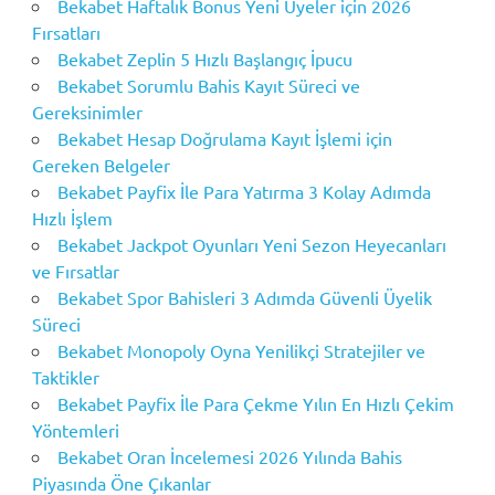
Bekabet Haftalık Bonus Yeni Üyeler için 2026
Fırsatları
Bekabet Zeplin 5 Hızlı Başlangıç İpucu
Bekabet Sorumlu Bahis Kayıt Süreci ve
Gereksinimler
Bekabet Hesap Doğrulama Kayıt İşlemi için
Gereken Belgeler
Bekabet Payfix İle Para Yatırma 3 Kolay Adımda
Hızlı İşlem
Bekabet Jackpot Oyunları Yeni Sezon Heyecanları
ve Fırsatlar
Bekabet Spor Bahisleri 3 Adımda Güvenli Üyelik
Süreci
Bekabet Monopoly Oyna Yenilikçi Stratejiler ve
Taktikler
Bekabet Payfix İle Para Çekme Yılın En Hızlı Çekim
Yöntemleri
Bekabet Oran İncelemesi 2026 Yılında Bahis
Piyasında Öne Çıkanlar