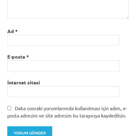
Ad
*
E-posta
*
İnternet sitesi
Daha sonraki yorumlarımda kullanılması için adım, e-
posta adresim ve site adresim bu tarayıcıya kaydedilsin.