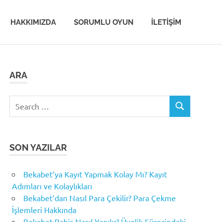
HAKKIMIZDA
SORUMLU OYUN
İLETIŞIM
ARA
Search
SEARCH
for:
SON YAZILAR
Bekabet’ya Kayıt Yapmak Kolay Mı? Kayıt
Adımları ve Kolaylıkları
Bekabet’dan Nasıl Para Çekilir? Para Çekme
İşlemleri Hakkında
Bekabet Bahis Nasıl Yapılır? Üyelik Sürecindeki