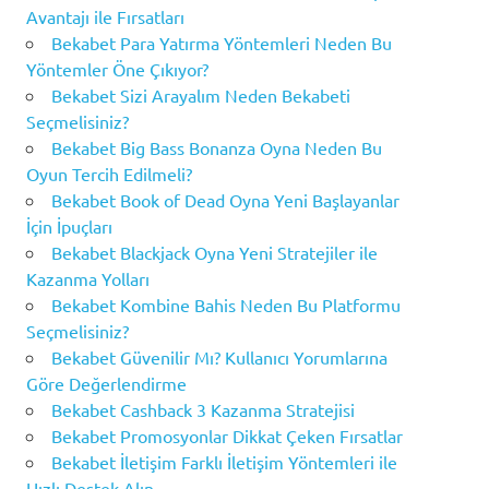
Avantajı ile Fırsatları
Bekabet Para Yatırma Yöntemleri Neden Bu
Yöntemler Öne Çıkıyor?
Bekabet Sizi Arayalım Neden Bekabeti
Seçmelisiniz?
Bekabet Big Bass Bonanza Oyna Neden Bu
Oyun Tercih Edilmeli?
Bekabet Book of Dead Oyna Yeni Başlayanlar
İçin İpuçları
Bekabet Blackjack Oyna Yeni Stratejiler ile
Kazanma Yolları
Bekabet Kombine Bahis Neden Bu Platformu
Seçmelisiniz?
Bekabet Güvenilir Mı? Kullanıcı Yorumlarına
Göre Değerlendirme
Bekabet Cashback 3 Kazanma Stratejisi
Bekabet Promosyonlar Dikkat Çeken Fırsatlar
Bekabet İletişim Farklı İletişim Yöntemleri ile
Hızlı Destek Alın