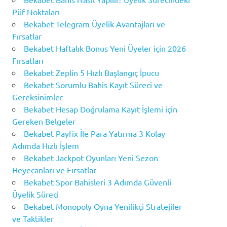
Püf Noktaları
Bekabet Telegram Üyelik Avantajları ve
Fırsatlar
Bekabet Haftalık Bonus Yeni Üyeler için 2026
Fırsatları
Bekabet Zeplin 5 Hızlı Başlangıç İpucu
Bekabet Sorumlu Bahis Kayıt Süreci ve
Gereksinimler
Bekabet Hesap Doğrulama Kayıt İşlemi için
Gereken Belgeler
Bekabet Payfix İle Para Yatırma 3 Kolay
Adımda Hızlı İşlem
Bekabet Jackpot Oyunları Yeni Sezon
Heyecanları ve Fırsatlar
Bekabet Spor Bahisleri 3 Adımda Güvenli
Üyelik Süreci
Bekabet Monopoly Oyna Yenilikçi Stratejiler
ve Taktikler