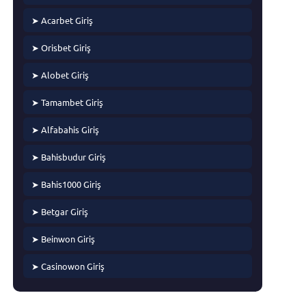
➤ Acarbet Giriş
➤ Orisbet Giriş
➤ Alobet Giriş
➤ Tamambet Giriş
➤ Alfabahis Giriş
➤ Bahisbudur Giriş
➤ Bahis1000 Giriş
➤ Betgar Giriş
➤ Beinwon Giriş
➤ Casinowon Giriş