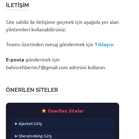
İLETIŞIM
Site sahibi ile iletişime geçmek için aşağıda yer alan
yöntemleri kullanabilirsiniz.
Teams üzerinden mesaj göndermek için
Tıklayın
E-posta
göndermek için
bahisrehberim7@gmail.com
adresini kullanın.
ÖNERILEN SITELER
Önerilen Siteler
➤ Ajaxbet Giriş
➤ Sheratonking Giriş