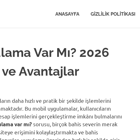
ANASAYFA
GIZLILIK POLITIKASI
lama Var Mı? 2026
 ve Avantajlar
rın daha hızlı ve pratik bir şekilde işlemlerini
maktadır. Bu mobil uygulamalar, kullanıcıların
esap işlemlerini gerçekleştirme imkânı bulmalarını
sorusu, birçok bahis severin merak
lama var mı?
siteye erişimini kolaylaştırmakta ve bahis
anıcılar, uygulama üzerinden hızlı bir şekilde giriş