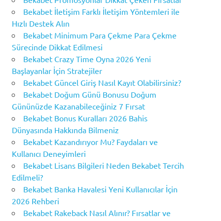
Bekabet İletişim Farklı İletişim Yöntemleri ile
Hızlı Destek Alın
Bekabet Minimum Para Çekme Para Çekme
Sürecinde Dikkat Edilmesi
Bekabet Crazy Time Oyna 2026 Yeni
Başlayanlar İçin Stratejiler
Bekabet Güncel Giriş Nasıl Kayıt Olabilirsiniz?
Bekabet Doğum Günü Bonusu Doğum
Gününüzde Kazanabileceğiniz 7 Fırsat
Bekabet Bonus Kuralları 2026 Bahis
Dünyasında Hakkında Bilmeniz
Bekabet Kazandırıyor Mu? Faydaları ve
Kullanıcı Deneyimleri
Bekabet Lisans Bilgileri Neden Bekabet Tercih
Edilmeli?
Bekabet Banka Havalesi Yeni Kullanıcılar İçin
2026 Rehberi
Bekabet Rakeback Nasıl Alınır? Fırsatlar ve