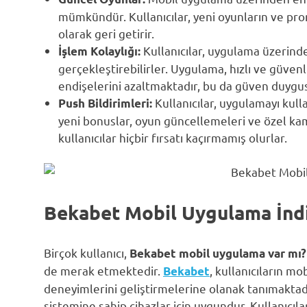
mümkündür. Kullanıcılar, yeni oyunların ve promo
olarak geri getirir.
Kullanıcılar, uygulama üzerinde
İşlem Kolaylığı:
gerçekleştirebilirler. Uygulama, hızlı ve güvenl
endişelerini azaltmaktadır, bu da güven duygus
Kullanıcılar, uygulamayı kulla
Push Bildirimleri:
yeni bonuslar, oyun güncellemeleri ve özel ka
kullanıcılar hiçbir fırsatı kaçırmamış olurlar.
Bekabet Mobil Uygulama İndir
Birçok kullanıcı,
Bekabet mobil uygulama var mı?
de merak etmektedir.
, kullanıcıların mo
Bekabet
deneyimlerini geliştirmelerine olanak tanımakta
sistemine sahip cihazlar için uygundur. Kullanıcı