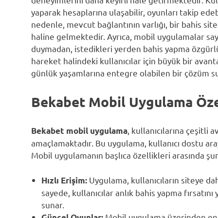
yaparak hesaplarına ulaşabilir, oyunları takip edebi
nedenle, mevcut bağlantının varlığı, bir bahis site
haline gelmektedir. Ayrıca, mobil uygulamalar saye
duymadan, istedikleri yerden bahis yapma özgürlü
hareket halindeki kullanıcılar için büyük bir avan
günlük yaşamlarına entegre olabilen bir çözüm s
Bekabet Mobil Uygulama Özel
, kullanıcılarına çeşitli
Bekabet mobil uygulama
amaçlamaktadır. Bu uygulama, kullanıcı dostu aray
Mobil uygulamanın başlıca özellikleri arasında şu
Uygulama, kullanıcıların siteye dah
Hızlı Erişim:
sayede, kullanıcılar anlık bahis yapma fırsatını 
sunar.
Mobil uygulama üzerinden en 
Güncel Oyunlar: