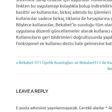
linkten bu uygulamayı kolaylıkla bulup indirebili
basittir ve kullanıcılar, birkaç adımda bu işlemler
kullanıcılar sadece birkaç tıklama ile hesaplarına 
Böylece kullanıcılar, Bekabet’in sunduğu tüm olan
uygulama düzenli güncellemeler alarak kullanıcı d
Kullanıcıların geri bildirimleri doğrultusunda ya
fonksiyonel ve kullanıcı dostu hale gelmesine kat
bahis
Previous
Yazı
Bekabet 511 Üyelik Avantajları ve Bekabet511 ile K
uygulaması
Post:
Ne
Be
gezinmesi
Çevrimiçi
Po
Oyun
mobil
bahis
LEAVE A REPLY
E-posta adresiniz yayınlanmayacak.
Gerekli alanlar
*
il