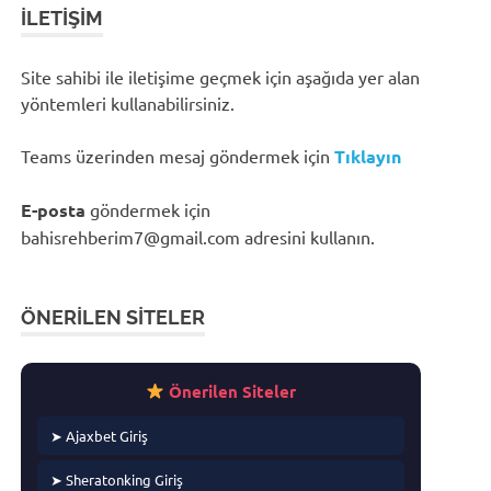
İLETIŞIM
Site sahibi ile iletişime geçmek için aşağıda yer alan
yöntemleri kullanabilirsiniz.
Teams üzerinden mesaj göndermek için
Tıklayın
E-posta
göndermek için
bahisrehberim7@gmail.com
adresini kullanın.
ÖNERILEN SITELER
Önerilen Siteler
➤ Ajaxbet Giriş
➤ Sheratonking Giriş