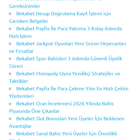
Gereksinimler
Bekabet Hesap Doğrulama Kayıt İşlemi için
Gereken Belgeler
Bekabet Payfix İle Para Yatırma 3 Kolay Adımda
Hızlı İşlem
Bekabet Jackpot Oyunları Yeni Sezon Heyecanları
ve Fırsatlar
Bekabet Spor Bahisleri 3 Adımda Güvenli Üyelik
Süreci
Bekabet Monopoly Oyna Yenilikçi Stratejiler ve
Taktikler
Bekabet Payfix İle Para Çekme Yılın En Hızlı Çekim
Yöntemleri
Bekabet Oran İncelemesi 2026 Yılında Bahis
Piyasında Öne Çıkanlar
Bekabet Slot Bonusları Yeni Üyeler İçin Beklenen
Avantajlar
Bekabet Sanal Bahis Yeni Üyeler İçin Öncelikli