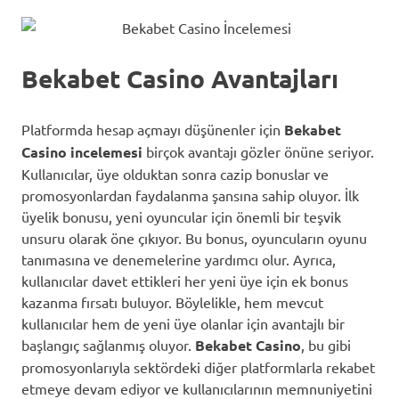
Bekabet Casino Avantajları
Platformda hesap açmayı düşünenler için
Bekabet
Casino incelemesi
birçok avantajı gözler önüne seriyor.
Kullanıcılar, üye olduktan sonra cazip bonuslar ve
promosyonlardan faydalanma şansına sahip oluyor. İlk
üyelik bonusu, yeni oyuncular için önemli bir teşvik
unsuru olarak öne çıkıyor. Bu bonus, oyuncuların oyunu
tanımasına ve denemelerine yardımcı olur. Ayrıca,
kullanıcılar davet ettikleri her yeni üye için ek bonus
kazanma fırsatı buluyor. Böylelikle, hem mevcut
kullanıcılar hem de yeni üye olanlar için avantajlı bir
başlangıç sağlanmış oluyor.
Bekabet Casino
, bu gibi
promosyonlarıyla sektördeki diğer platformlarla rekabet
etmeye devam ediyor ve kullanıcılarının memnuniyetini