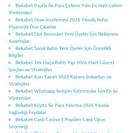
Bekabet Payfix İle Para Çekme Yılın En Hızlı Çekim
Yöntemleri
Bekabet Oran İncelemesi 2026 Yılında Bahis
Piyasında Öne Çıkanlar
Bekabet Slot Bonusları Yeni Üyeler İçin Beklenen
Avantajlar
Bekabet Sanal Bahis Yeni Üyeler İçin Öncelikli
Bilgiler
Bekabet Tek Maça Bahis Yap 2026 Mart Güncel
İpuçları ve Stratejiler
Bekabet Kazı Kazan 2026 Kazanç İmkanları ve
Stratejiler
Bekabet Whatsapp İletişim Yatırımcılar İçin En İyi
Yöntemler
Bekabet Kripto İle Para Yatırma 2026 Yılında
Sağladığı Faydalar
Bekabet Canlı Casino 3 Popüler Canlı Oyun
Seçeneği