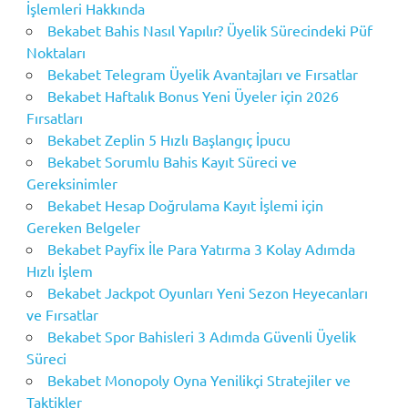
İşlemleri Hakkında
Bekabet Bahis Nasıl Yapılır? Üyelik Sürecindeki Püf
Noktaları
Bekabet Telegram Üyelik Avantajları ve Fırsatlar
Bekabet Haftalık Bonus Yeni Üyeler için 2026
Fırsatları
Bekabet Zeplin 5 Hızlı Başlangıç İpucu
Bekabet Sorumlu Bahis Kayıt Süreci ve
Gereksinimler
Bekabet Hesap Doğrulama Kayıt İşlemi için
Gereken Belgeler
Bekabet Payfix İle Para Yatırma 3 Kolay Adımda
Hızlı İşlem
Bekabet Jackpot Oyunları Yeni Sezon Heyecanları
ve Fırsatlar
Bekabet Spor Bahisleri 3 Adımda Güvenli Üyelik
Süreci
Bekabet Monopoly Oyna Yenilikçi Stratejiler ve
Taktikler