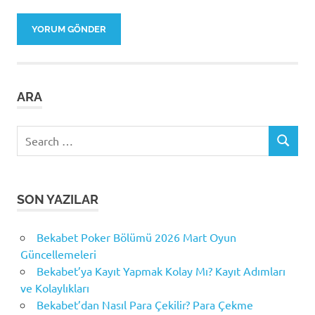
ARA
Search
SEARCH
for:
SON YAZILAR
Bekabet Poker Bölümü 2026 Mart Oyun
Güncellemeleri
Bekabet’ya Kayıt Yapmak Kolay Mı? Kayıt Adımları
ve Kolaylıkları
Bekabet’dan Nasıl Para Çekilir? Para Çekme