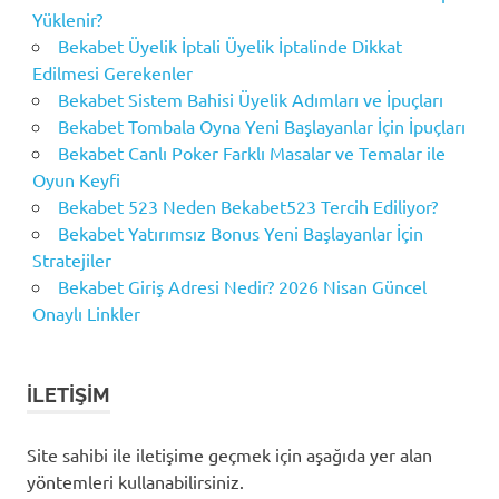
Yüklenir?
Bekabet Üyelik İptali Üyelik İptalinde Dikkat
Edilmesi Gerekenler
Bekabet Sistem Bahisi Üyelik Adımları ve İpuçları
Bekabet Tombala Oyna Yeni Başlayanlar İçin İpuçları
Bekabet Canlı Poker Farklı Masalar ve Temalar ile
Oyun Keyfi
Bekabet 523 Neden Bekabet523 Tercih Ediliyor?
Bekabet Yatırımsız Bonus Yeni Başlayanlar İçin
Stratejiler
Bekabet Giriş Adresi Nedir? 2026 Nisan Güncel
Onaylı Linkler
İLETIŞIM
Site sahibi ile iletişime geçmek için aşağıda yer alan
yöntemleri kullanabilirsiniz.