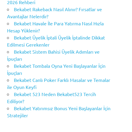
2026 Rehberi
Bekabet Rakeback Nasıl Alınır? Fırsatlar ve
Avantajlar Nelerdir?
Bekabet Havale İle Para Yatırma Nasıl Hızla
Hesap Yüklenir?
Bekabet Üyelik İptali Üyelik İptalinde Dikkat
Edilmesi Gerekenler
Bekabet Sistem Bahisi Üyelik Adımları ve
İpuçları
Bekabet Tombala Oyna Yeni Başlayanlar İçin
İpuçları
Bekabet Canlı Poker Farklı Masalar ve Temalar
ile Oyun Keyfi
Bekabet 523 Neden Bekabet523 Tercih
Ediliyor?
Bekabet Yatırımsız Bonus Yeni Başlayanlar İçin
Stratejiler