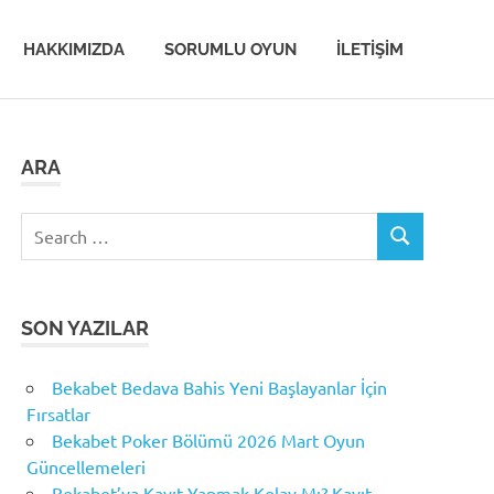
HAKKIMIZDA
SORUMLU OYUN
İLETIŞIM
ARA
Search
SEARCH
for:
SON YAZILAR
Bekabet Bedava Bahis Yeni Başlayanlar İçin
Fırsatlar
Bekabet Poker Bölümü 2026 Mart Oyun
Güncellemeleri
Bekabet’ya Kayıt Yapmak Kolay Mı? Kayıt