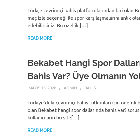
Türkçe çevrimiçi bahis platformlarından biri olan B
maç izle seçeneği ile spor karşılaşmalarını anlık ola
edebilirsiniz. Bu özellik,[…]
READ MORE
Bekabet Hangi Spor Dallar
Bahis Var? Üye Olmanın Yol
MAYIS 15, 2026
ADMIN
BAHIS
Türkiye’deki çevrimiçi bahis tutkunları için önemli 
olan Bekabet hangi spor dallarında bahis var? sorus
kullanıcıların bu site[…]
READ MORE