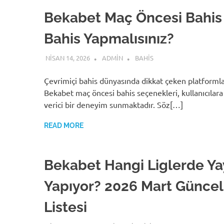
Bekabet Maç Öncesi Bahi
Bahis Yapmalısınız?
NISAN 14, 2026
ADMIN
BAHIS
Çevrimiçi bahis dünyasında dikkat çeken platformla
Bekabet maç öncesi bahis seçenekleri, kullanıcılar
verici bir deneyim sunmaktadır. Söz[…]
READ MORE
Bekabet Hangi Liglerde Ya
Yapıyor? 2026 Mart Güncel 
Listesi