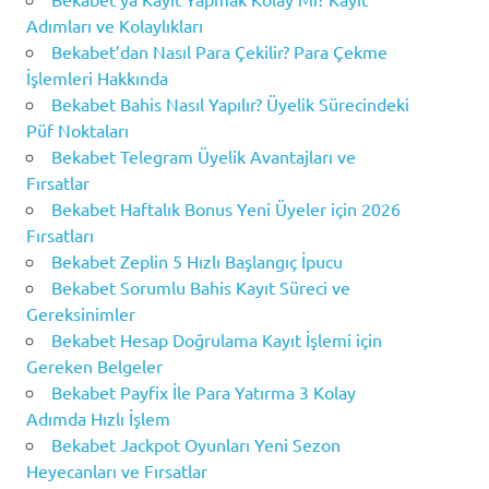
Adımları ve Kolaylıkları
Bekabet’dan Nasıl Para Çekilir? Para Çekme
İşlemleri Hakkında
Bekabet Bahis Nasıl Yapılır? Üyelik Sürecindeki
Püf Noktaları
Bekabet Telegram Üyelik Avantajları ve
Fırsatlar
Bekabet Haftalık Bonus Yeni Üyeler için 2026
Fırsatları
Bekabet Zeplin 5 Hızlı Başlangıç İpucu
Bekabet Sorumlu Bahis Kayıt Süreci ve
Gereksinimler
Bekabet Hesap Doğrulama Kayıt İşlemi için
Gereken Belgeler
Bekabet Payfix İle Para Yatırma 3 Kolay
Adımda Hızlı İşlem
Bekabet Jackpot Oyunları Yeni Sezon
Heyecanları ve Fırsatlar