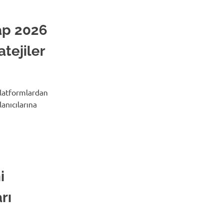
ap 2026
atejiler
platformlardan
anıcılarına
i
rı