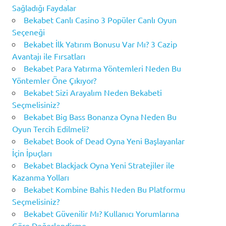
Sağladığı Faydalar
Bekabet Canlı Casino 3 Popüler Canlı Oyun
Seçeneği
Bekabet İlk Yatırım Bonusu Var Mı? 3 Cazip
Avantajı ile Fırsatları
Bekabet Para Yatırma Yöntemleri Neden Bu
Yöntemler Öne Çıkıyor?
Bekabet Sizi Arayalım Neden Bekabeti
Seçmelisiniz?
Bekabet Big Bass Bonanza Oyna Neden Bu
Oyun Tercih Edilmeli?
Bekabet Book of Dead Oyna Yeni Başlayanlar
İçin İpuçları
Bekabet Blackjack Oyna Yeni Stratejiler ile
Kazanma Yolları
Bekabet Kombine Bahis Neden Bu Platformu
Seçmelisiniz?
Bekabet Güvenilir Mı? Kullanıcı Yorumlarına
Göre Değerlendirme