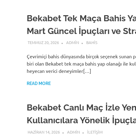
Bekabet Tek Maça Bahis Y
Mart Güncel İpuçları ve Str
TEMMUZ 20, 2026
ADMIN
BAHIS
Çevrimiçi bahis dünyasında birçok seçenek sunan 
biri olan Bekabet tek maça bahis yap olanağı ile kull
heyecan verici deneyimler[…]
READ MORE
Bekabet Canlı Maç İzle Yen
Kullanıcılara Yönelik İpuçla
HAZIRAN 14, 2026
ADMIN
İLETIŞIM